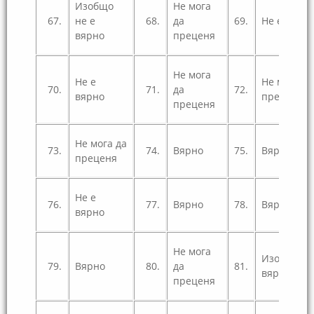
Изобщо
Не мога
67.
не е
68.
да
69.
Не е вярн
вярно
преценя
Не мога
Не е
Не мога да
70.
71.
да
72.
вярно
преценя
преценя
Не мога да
73.
74.
Вярно
75.
Вярно
преценя
Не е
76.
77.
Вярно
78.
Вярно
вярно
Не мога
Изобщо не
79.
Вярно
80.
да
81.
вярно
преценя