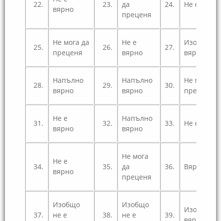
22.
23.
да
24.
Не е вярн
вярно
преценя
Не мога да
Не е
Изобщо не
25.
26.
27.
преценя
вярно
вярно
Напълно
Напълно
Не мога да
28.
29.
30.
вярно
вярно
преценя
Не е
Напълно
31.
32.
33.
Не е вярн
вярно
вярно
Не мога
Не е
34.
35.
да
36.
Вярно
вярно
преценя
Изобщо
Изобщо
Изобщо не
37.
не е
38.
не е
39.
вярно