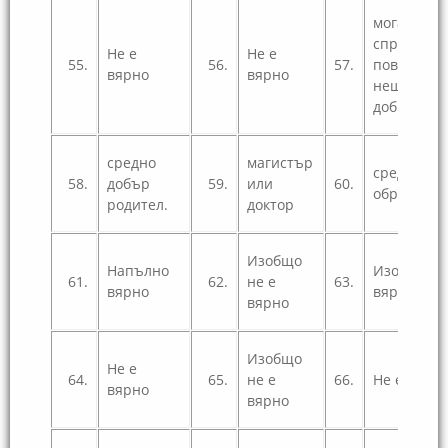
мога да се
справя с
Не е
Не е
55.
56.
57.
повечето
вярно
вярно
неща дост
добре.
средно
магистър
средно
58.
добър
59.
или
60.
образован
родител.
доктор
Изобщо
Напълно
Изобщо не
61.
62.
не е
63.
вярно
вярно
вярно
Изобщо
Не е
64.
65.
не е
66.
Не е вярн
вярно
вярно