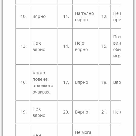
Напълно
Не мога да
10.
Вярно
11.
12.
вярно
преценя
Почти
Не е
Не е
винаги
13.
14.
15.
вярно
вярно
обича да с
играе с ме
много
повече,
16.
17.
Вярно
18.
Вярно
отколкото
очаквах.
Не е
19.
20.
Вярно
21.
Не е вярн
вярно
Не мога
Не е