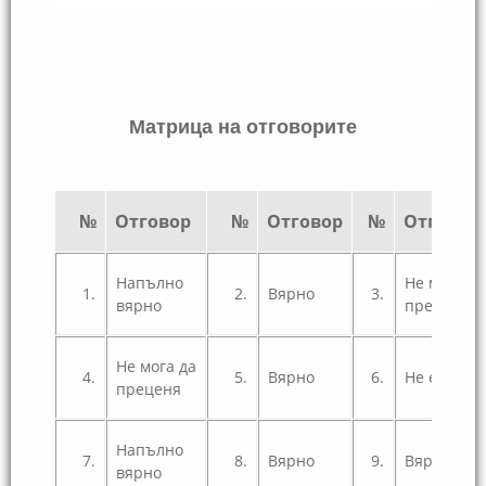
Матрица на отговорите
№
Отговор
№
Отговор
№
Отговор
Напълно
Не мога да
1.
2.
Вярно
3.
вярно
преценя
Не мога да
4.
5.
Вярно
6.
Не е вярн
преценя
Напълно
7.
8.
Вярно
9.
Вярно
вярно