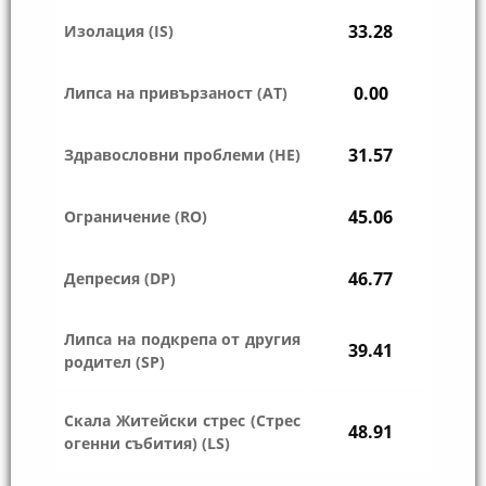
33.28
Изолация (IS)
0.00
Липса на привързаност (AT)
31.57
Здравословни проблеми (HE)
45.06
Ограничение (RO)
46.77
Депресия (DP)
Липса на подкрепа от другия
39.41
родител (SP)
Скала Житейски стрес (Стрес
48.91
огенни събития) (LS)