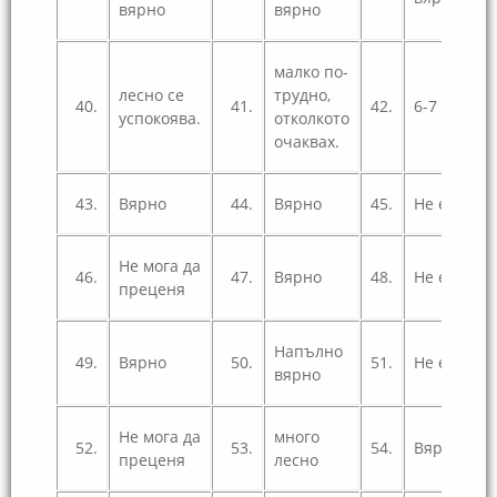
вярно
вярно
малко по-
лесно се
трудно,
40.
41.
42.
6-7
успокоява.
отколкото
очаквах.
43.
Вярно
44.
Вярно
45.
Не е вярн
Не мога да
46.
47.
Вярно
48.
Не е вярн
преценя
Напълно
49.
Вярно
50.
51.
Не е вярн
вярно
Не мога да
много
52.
53.
54.
Вярно
преценя
лесно