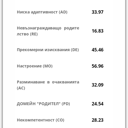
33.97
Ниска адаптивност (AD)
Невъзнаграждаващо родите
16.83
лство (RE)
45.46
Прекомерни изисквания (DE)
56.96
Настроение (MO)
Разминаване в очакванията
32.09
(AC)
24.54
ДОМЕЙН "РОДИТЕЛ" (PD)
28.23
Некомпетентност (CO)