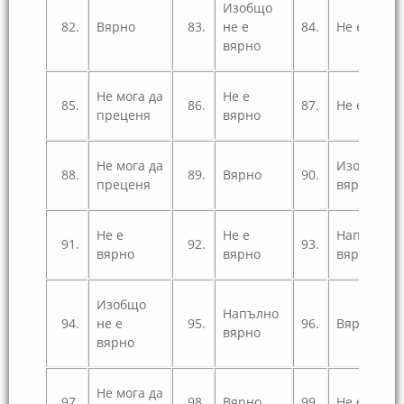
Изобщо
82.
Вярно
83.
не е
84.
Не е вярн
вярно
Не мога да
Не е
85.
86.
87.
Не е вярн
преценя
вярно
Не мога да
Изобщо не
88.
89.
Вярно
90.
преценя
вярно
Не е
Не е
Напълно
91.
92.
93.
вярно
вярно
вярно
Изобщо
Напълно
94.
не е
95.
96.
Вярно
вярно
вярно
Не мога да
97.
98.
Вярно
99.
Не е вярн