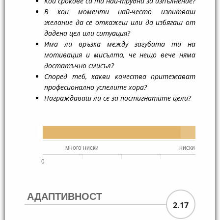
Кои срокове са ти най-трудни за изпълнение?
В кои моменти най-често изпитваш
желание да се откажеш или да избягаш от
дадена цел или ситуация?
Има ли връзка между загубата ти на
мотивация и мисълта, че нещо вече няма
достатъчно смисъл?
Според теб, какви качества притежават
професионално успелите хора?
Награждаваш ли се за постигнатите цели?
АДАПТИВНОСТ
2.17