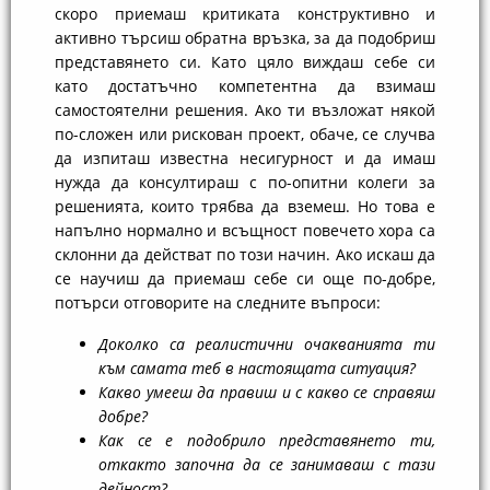
скоро приемаш критиката конструктивно и
активно търсиш обратна връзка, за да подобриш
представянето си. Като цяло виждаш себе си
като достатъчно компетентна да взимаш
самостоятелни решения. Ако ти възложат някой
по-сложен или рискован проект, обаче, се случва
да изпиташ известна несигурност и да имаш
нужда да консултираш с по-опитни колеги за
решенията, които трябва да вземеш. Но това е
напълно нормално и всъщност повечето хора са
склонни да действат по този начин. Ако искаш да
се научиш да приемаш себе си още по-добре,
потърси отговорите на следните въпроси:
Доколко са реалистични очакванията ти
към самата теб в настоящата ситуация?
Какво умееш да правиш и с какво се справяш
добре?
Как се е подобрило представянето ти,
откакто започна да се занимаваш с тази
дейност?