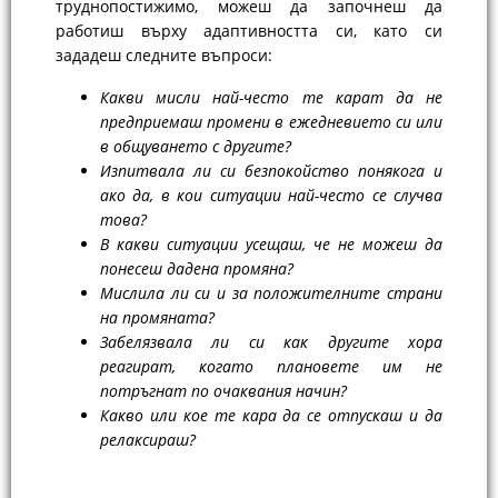
труднопостижимо, можеш да започнеш да
работиш върху адаптивността си, като си
зададеш следните въпроси:
Какви мисли най-често те карат да не
предприемаш промени в ежедневието си или
в общуването с другите?
Изпитвала ли си безпокойство понякога и
ако да, в кои ситуации най-често се случва
това?
В какви ситуации усещаш, че не можеш да
понесеш дадена промяна?
Мислила ли си и за положителните страни
на промяната?
Забелязвала ли си как другите хора
реагират, когато плановете им не
потръгнат по очаквания начин?
Какво или кое те кара да се отпускаш и да
релаксираш?