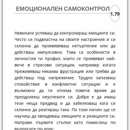
ЕМОЦИОНАЛЕН САМОКОНТРОЛ
1.79
Невинаги успяваш да контролираш емоциите си.
Често си подвластна на своите настроения и си
склонна да проявявяваш нетърпение или да
действаш импулсивно. Това са особености в
личностия ти профил, които се проявяват най-
вече в стресови ситуации, например когато
преживяваш някаква фрустрация или трябва да
действаш под напрежение. Трудно запазваш
спокойствие в конфликтни ситуации и е
възможно да ти отнема повече време да
преодолееш неуспехите си. Добре е да имаш
тези неща предвид и да забелязваш кога си
склонна да реагираш така. По този начин ще се
научиш да овладяваш емоциите и реакциите си.
Направи първите стъпки като помислиш по
въпросите по-долу: