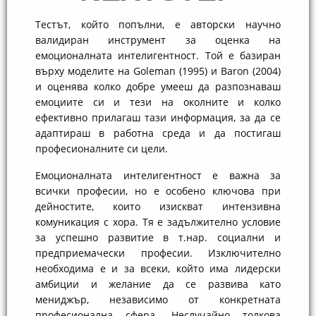
Teстът, който попълни, е авторски научно
валидиран инструмент за оценка на
емоционалната интелигентност. Той е базиран
върху моделите на Goleman (1995) и Barоn (2004)
и оценява колко добре умееш да разпознаваш
емоциите си и тези на околните и колко
ефективно прилагаш тази информация, за да се
адаптираш в работна среда и да постигаш
професионалните си цели.
Емоционалната интелигентност е важна за
всички професии, но е особено ключова при
дейностите, които изискват интензивна
комуникация с хора. Тя е задължително условие
за успешно развитие в т.нар. социални и
предприемачески професии. Изключително
необходима е и за всеки, който има лидерски
амбиции и желание да се развива като
мениджър, независимо от конкретната
професионална сфера. Неслучайно толкова