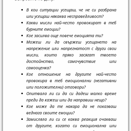
В кои ситуации усещаш, че не си разбрана
или усещаш някаква несправедливост?
Какви мисли най-често провокират в теб
бурните емоции?
Кое засилва още повече емоцията ти?
Можеш ли да свържеш усещането на
напрежение или напрегнатост с други свои
мисли, които пряко засягат твоето
достойнство, самочувствие или
самооценка?
Кое отношение на другите най-често
провокира в теб емоционални (негативни
или положителни) отговори?
Опитвала ли си да си дадеш малко време
преди да кажеш или да направиш нещо?
Кое може да те накара да не показваш
веднага своите емоции?
Замисляла ли си се каква реакция очакваш
от другите, когато си емоционална или