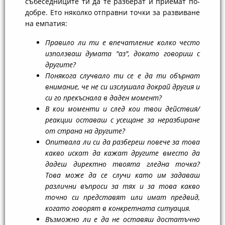
събеседниците ти да те разберат и приемат по-
добре. Ето няколко отправни точки за развиване
на емпатия:
Правило ли ти е впечатление колко често
използваш думата "аз", докато говориш с
другите?
Понякога случвало ти се е да ти обърнат
внимание, че не си изслушала докрай другия и
си го прекъснала в даден момент?
В кои моменти и след кои твои действия/
реакции оставаш с усещане за неразбиране
от страна на другите?
Опитвала ли си да разбереш повече за това
какво искат да кажат другите вместо да
дадеш директно твоята гледна точка?
Това може да се случи като им задаваш
различни въпроси за тях и за това какво
точно си представят или имат предвид,
когато говорят в конкретната ситуация.
Възможно ли е да не оставяш достатъчно