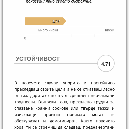
показваш явно своето състояние?
УСТОЙЧИВОСТ
4.71
В повечето случаи упорито и настойчиво
преследваш своите цели и не се отказваш лесно
от тях, дори ако по пътя срещнеш неочаквани
трудности. Въпреки това, прекалено трудни за
спазване крайни срокове или твърде тежки и
изискващи проекти понякога могат те
обезкуражат и демотивират. Както повечето
хора, ти се стремиш да следваш предначертани