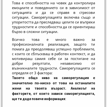
Това е способността на човек да контролира 
емоциите и поведението си в зависимост от 
ситуацията и да се справя в стресови 
ситуации. Саморегулацията включва също и 
упоритостта да преследваш целите си въпреки 
трудностите и способността да се ориентираш 
бързо в сложни ситуации. 
Всичко това е много важно за 
професионалната реализация, защото ти 
помага да преодоляваш успешно проблемите, 
с които се сблъскваш в работен контекст, и да 
мотивираш самия себе си за постигане на 
добри резултати, независимо от 
възникналите трудности. Саморегулацията се 
определя от 3 фактора:
саморегулация е
Твоето общо ниво на
значително по-ниско от това на останалите
жени на твоята възраст.
Анализът на
факторите, от които зависи саморегулацията,
ще ти даде повече информация: