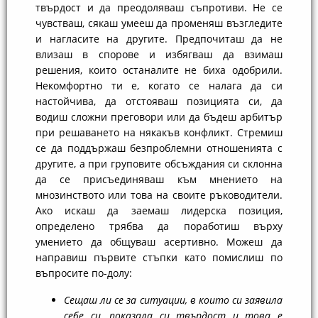
твърдост и да преодоляваш съпротиви. Не се
чувстваш, сякаш умееш да променяш възгледите
и нагласите на другите. Предпочиташ да не
влизаш в спорове и избягваш да взимаш
решения, които останалите не биха одобрили.
Некомфортно ти е, когато се налага да си
настойчива, да отстояваш позицията си, да
водиш сложни преговори или да бъдеш арбитър
при решаването на някакъв конфликт. Стремиш
се да поддържаш безпроблемни отношенията с
другите, а при груповите обсъждания си склонна
да се присъединяваш към мнението на
мнозинството или това на своите ръководители.
Ако искаш да заемаш лидерска позиция,
определено трябва да поработиш върху
умението да общуваш асертивно. Можеш да
направиш първите стъпки като помислиш по
въпросите по-долу:
Сещаш ли се за ситуации, в които си заявила
себе си, показала си твърдост и това е