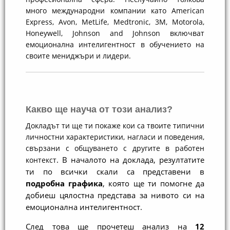
много международни компании като American
Express, Avon, MetLife, Medtronic, 3M, Motorola,
Honeywell, Johnson and Johnson включват
емоционална интелигентност в обучението на
своите мениджъри и лидери.
Какво ще науча от този анализ?
Докладът ти ще ти покаже кои са твоите типични 
личностни характеристики, нагласи и поведения, 
свързани с общуването с другите в работен 
. В началото на доклада, резултатите 
контекст
ти по всички скали са представени в 
подробна графика
, която ще ти помогне да 
добиеш цялостна представа за нивото си на 
емоционална интелигентност. 
След това ще прочетеш анализ на 
12 