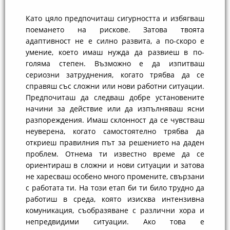
Като цяло предпочиташ сигурността и избягваш
поемането на рискове. Затова твоята
адаптивност не е силно развита, а по-скоро е
умение, което имаш нужда да развиеш в по-
голяма степен. Възможно е да изпитваш
сериозни затруднения, когато трябва да се
справяш със сложни или нови работни ситуации.
Предпочиташ да следваш добре установените
начини за действие или да изпълняваш ясни
разпореждения. Имаш склонност да се чувстваш
неуверена, когато самостоятелно трябва да
откриеш правилния път за решението на даден
проблем. Отнема ти известно време да се
ориентираш в сложни и нови ситуации и затова
не харесваш особено много промените, свързани
с работата ти. На този етап би ти било трудно да
работиш в среда, която изисква интензивна
комуникация, съобразяване с различни хора и
непредвидими ситуации. Ако това е