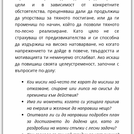
цели и в зависимост от конкретните
обстоятелства, преценяваш дали да продължиш
да упорстваш за тяхното постигане, или да ги
промениш по начин, който да позволи тяхното
по-лесно реализиране. Като цяло не се
страхуваш от предизвикателства и си способна
да издържиш на високо натоварване, но когато
напрежението ти дойде в повече, твърдостта и
мотивацията ти неминуемо отслабват. Ако искаш
да повишиш своята целеустременост, започни с
въпросите по-долу:
Кои мисли най-често те карат да мислиш за
отказване, спиране или липса на смисъл да
преминеш към действия?
Има ли моменти, когато си усещала прилив
на енергия и желание да направиш нещо?
Опитвала ли си да направиш подробен план
за достигането до дадена цел, като го
раздробиш на малки стъпки с лесни задачи?