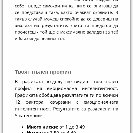
себе твърде самокритично, нито се опитваш да
се представиш така, както очакват околните. В
такъв случай можеш спокойно да се довериш на
анализа на резултатите, който ти предстои да
прочетеш - той ще е максимално валиден за теб
и близък до реалността.
Твоят пълен профил
В графиката по-долу ще видиш твоя пълен 
профил на емоционална интелигентност. 
Графиката обобщава резултатите ти по всички 
12 фактора, свързани с емоционалната 
интелигентност. Резултатите сa разделени на 
5 категории:
Много ниски: 
от 1 до 3.49
Ниски: 
от 3.50 до 4.49