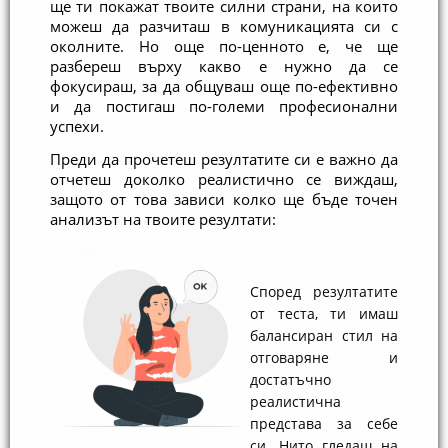
ще ти покажат твоите силни страни, на които 
можеш да разчиташ в комуникацията си с 
околните. Но още по-ценното е, че ще 
разбереш върху какво е нужно да се 
фокусираш, за да общуваш още по-ефективно 
и да постигаш по-големи професионални 
успехи.
Преди да прочетеш резултатите си е важно да 
отчетеш доколко реалистично се виждаш, 
защото от това зависи колко ще бъде точен 
анализът на твоите резултати:
Според резултатите
от теста, ти имаш
балансиран стил на
отговаряне и
достатъчно
реалистична
представа за себе
си. Нито гледаш на