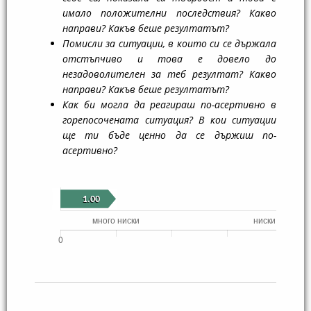
имало положителни последствия? Какво
направи? Какъв беше резултатът?
Помисли за ситуации, в които си се държала
отстъпчиво и това е довело до
незадоволителен за теб резултат? Какво
направи? Какъв беше резултатът?
Как би могла да реагираш по-асертивно в
горепосочената ситуация? В кои ситуации
ще ти бъде ценно да се държиш по-
асертивно?