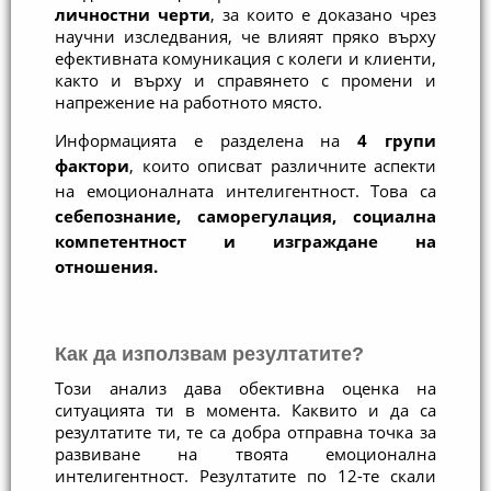
личностни черти
, за които е доказано чрез 
научни изследвания, че влияят пряко върху 
ефективнaта комуникация с колеги и клиенти, 
както и върху и справянето с промени и 
напрежение на работното място. 
Информацията е разделена на
 4 групи 
фактори
, които описват различните аспекти 
на емоционалната интелигентност. Това са 
себепознание, саморегулация, социална 
компетентност и изграждане на 
отношения. 
Как да използвам резултатите?
Този анализ дава обективна оценка на 
ситуацията ти в момента. Каквито и да са 
резултатите ти, те са добра отправна точка за 
развиване на твоята емоционална 
интелигентност. Резултатите по 12-те скали 