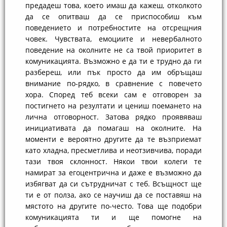
предадеш това, което имаш да кажеш, отколкото
да се опитваш да се приспособиш към
поведението и потребностите на отсрещния
човек. Чувствата, емоциите и невербалното
поведение на околните не са твой приоритет в
комуникацията. Възможно е да ти е трудно да ги
разбереш, или пък просто да им обръщаш
внимание по-рядко, в сравнение с повечето
хора. Според теб всеки сам е отговорен за
постигнето на резултати и цениш поемането на
лична отговорност. Затова рядко проявяваш
инициативата да помагаш на околните. На
моменти е вероятно другите да те възприемат
като хладна, пресметлива и неотзивчива, поради
тази твоя склонност. Някои твои колеги те
намират за егоцентрична и даже е възможно да
избягват да си сътрудничат с теб. Всъщност ще
ти е от полза, ако се научиш да се поставяш на
мястото на другите по-често. Това ще подобри
комуникацията ти и ще помогне на