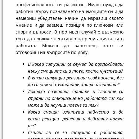
професионалното си развитие. Имаш нужда да
работиш върху познаването на емоциите си и да
намериш убедителен начин да изразиш своето
мнение и да заемеш позиция по ключови или
спорни въпроси. В противен случай е възможно
това да повлияе негативно на репутацията ти в
работата. Можеш да започнеш, като си
отговориш на въпросите по-долу.
В какви ситуации се случва да разсъждаваш
върху емоциите си и това, което чувстваш?
В какви ситуации реагираш необмислено, без
да си наясно с емоциите, които изпитваш?
Доколко познаваш силните и слабите си
страни по отношение на работата си? Как
можеш да научиш повече за тях?
Какви емоции изпитваш най-често и до
какви реакции, решения и действия водят
те?
Сещаш ли се за ситуация в работата,