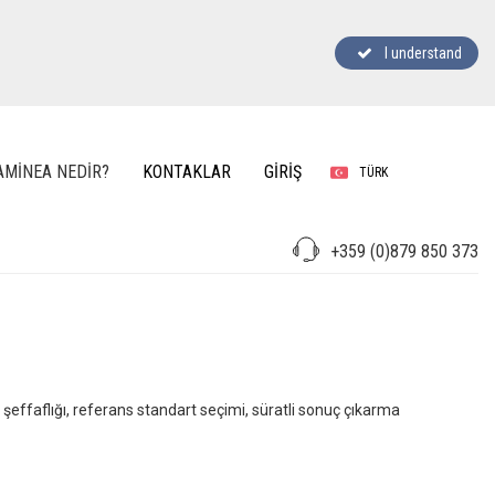
I understand
AMINEA NEDIR?
KONTAKLAR
GIRIŞ
TÜRK
+359 (0)879 850 373
 şeffaflığı, referans standart seçimi, süratli sonuç çıkarma