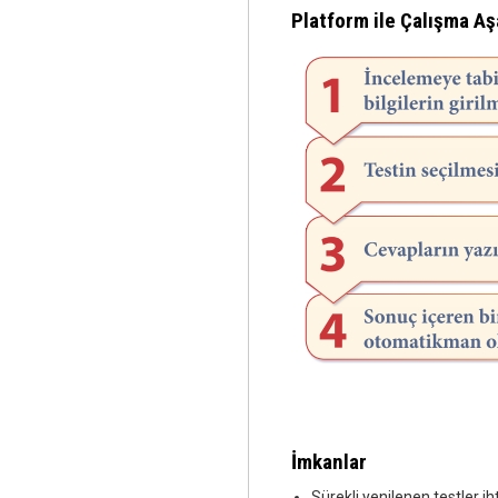
Platform ile Çalışma Aş
İmkanlar
Sürekli yenilenen testler i