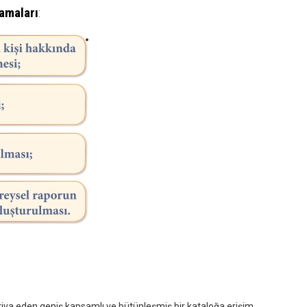
amaları
:
htiva eden geniş kapsamlı ve bütünleşmiş bir kataloğa erişim.